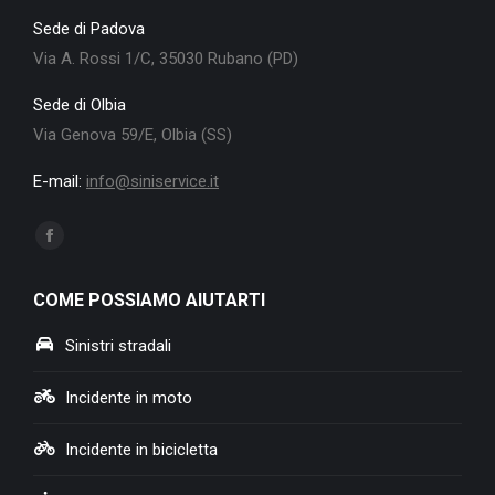
Sede di Padova
Via A. Rossi 1/C, 35030 Rubano (PD)
Sede di Olbia
Via Genova 59/E, Olbia (SS)
E-mail:
info@siniservice.it
Ci puoi trovare su:
Facebook
page
COME POSSIAMO AIUTARTI
opens
in
Sinistri stradali
new
window
Incidente in moto
Incidente in bicicletta