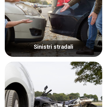
Sinistri stradali
Sinistri stradali