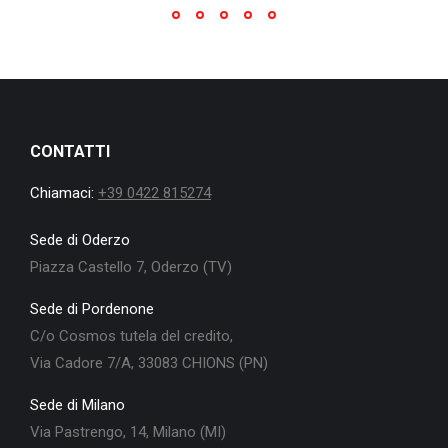
CONTATTI
Chiamaci:
+39 0422 815274
Sede di Oderzo
Piazza Castello 7, Oderzo (TV)
Sede di Pordenone
C/o Cosmos tutela del credito,
Via Cadore 7/A, 33083 CHIONS (PN)
Sede di Milano
Via Pastrengo, 14, Milano (MI)