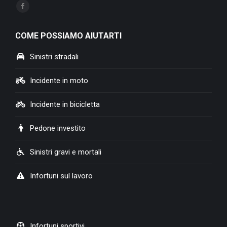
Ci puoi trovare su:
Facebook
page
COME POSSIAMO AIUTARTI
opens
in
Sinistri stradali
new
window
Incidente in moto
Incidente in bicicletta
Pedone investito
Sinistri gravi e mortali
Infortuni sul lavoro
Infortuni sportivi