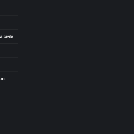
à civile
oni