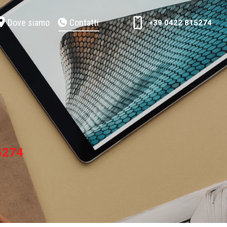
Dove siamo
Contatti
+39 0422 815274
5274