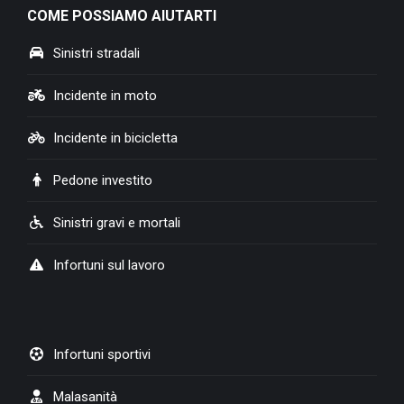
COME POSSIAMO AIUTARTI
opens
in
Sinistri stradali
new
window
Incidente in moto
Incidente in bicicletta
Pedone investito
Sinistri gravi e mortali
Infortuni sul lavoro
Infortuni sportivi
Malasanità