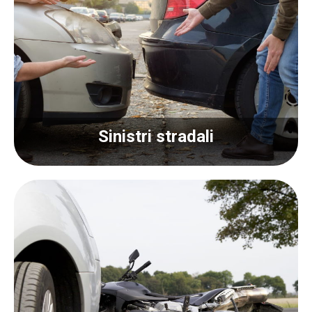
Sinistri stradali
Sinistri stradali